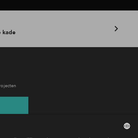
e kade
rojecten
56