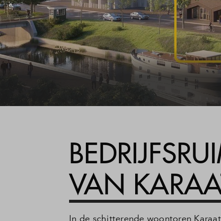
BEDRIJFSRUI
VAN KARAA
In de schitterende woontoren Karaat