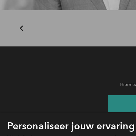
Hiermee
He