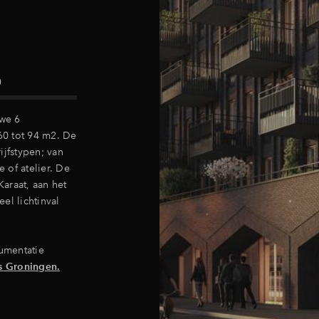
S
 we 6
 60 tot 94 m2. De
ijfstypen; van
e of atelier. De
araat, aan het
el lichtinval
umentatie
s Groningen.