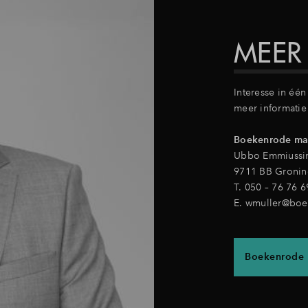
MEER
Interesse in éé
meer informatie
Boekenrode mak
Ubbo Emmiussi
9711 BB Groni
T. 050 – 76 76 6
E.
wmuller@boe
Boekenrode 