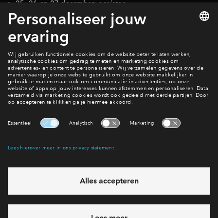
25, 26 en 27 december
:
gesloten
31 december
:
vanaf 15.00 uur gesloten
1 januari
:
gesloten
Contact
Interesse? Meld je dan snel aan
Hiermee blijf je op de hoogte van het belangrijkste nieuws en
eventuele projecten
Ja, ik wil mij aanmelden