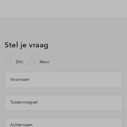
Stel je vraag
Dhr.
Mevr.
Mijn klacht gaat over:
Voornaam
Tussenvoegsel
Achternaam