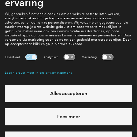
doen. Want onthoud: teamwork makes the dream work!
<LINK INSTELLEN>
Interesse? Meld je dan snel aan
Hiermee blijf je op de hoogte van het belangrijkste nieuws en
eventuele projecten
Ja, ik wil mij aanmelden
Heb je een vraag en wil je direct antwoord? Bel ons op
088
71 22 656
6 dagen per week beschikbaar (behalve tijdens