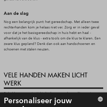
Aan de slag
Nog een belangrijk punt: het gereedschap. Met alleen twee
rechterhanden kom je helaas niet ver. Zorg er in ieder geval
voor dat je het basisgereedschap in huis hebt en haal -
afhankelijk van de klus - extra tools om de klus te klaren. Een
zware klus gepland? Denk dan ook aan handschoenen en
schoenen met stalen neuzen.
VELE HANDEN MAKEN LICHT
WERK
Solo klussen op z’n tijd is leuk, maar ook gezellig om je
handigste vrienden of familie uit te nodigen. Dat je geen
klusjesman aanhaakt betekent niet dat je het alleen moet