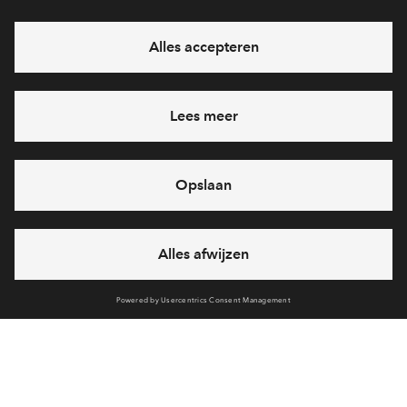
eventuele projecten
Ja, ik wil mij aanmelden
Heb je een vraag en wil je direct antwoord? Bel ons op
088
71 22 656
6 dagen per week beschikbaar (behalve tijdens
feestdagen)
vandaag gesloten, zaterdag zijn we vanaf
10:00 uur weer
bereikbaar
via chat en telefoon
Cookies
Over BPD